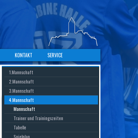
KONTAKT
SERVICE
Navigation
Navigation
Navigation
1.Mannschaft
überspringen
überspringen
überspringen
2.Mannschaft
3.Mannschaft
4.Mannschaft
Mannschaft
Trainer und Trainingszeiten
Tabelle
Spielplan