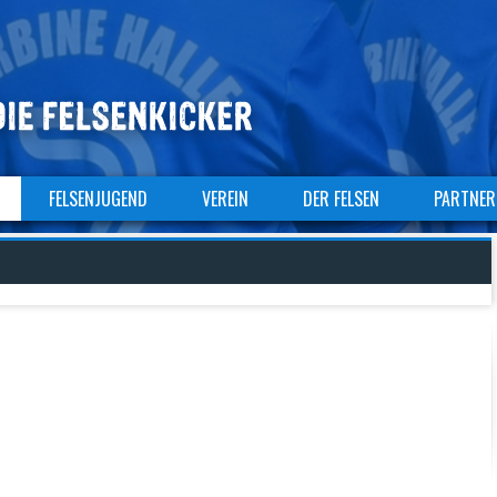
FELSENJUGEND
VEREIN
DER FELSEN
PARTNER