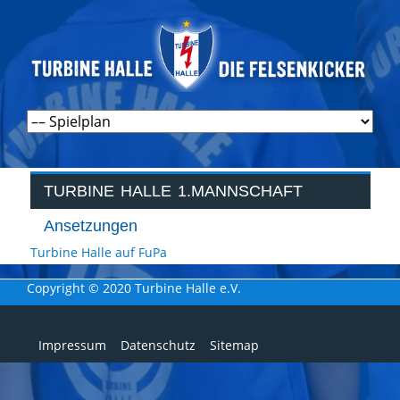
Navigation
überspringen
TURBINE HALLE 1.MANNSCHAFT
Ansetzungen
Turbine Halle auf FuPa
Copyright © 2020 Turbine Halle e.V.
Navigation
Impressum
Datenschutz
Sitemap
überspringen