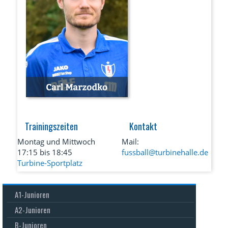
Trainingszeiten
Kontakt
Montag und Mittwoch
Mail:
17:15 bis 18:45
fussball@turbinehalle.de
Turbine-Sportplatz
Navigation
Navigation
Navigation
A1-Junioren
überspringen
überspringen
überspringen
A2-Junioren
B-Junioren